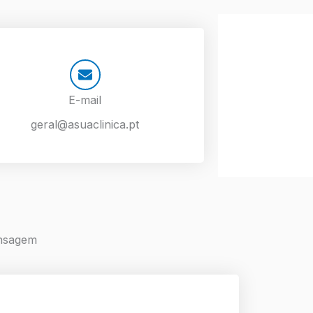
E-mail
geral@asuaclinica.pt
nsagem