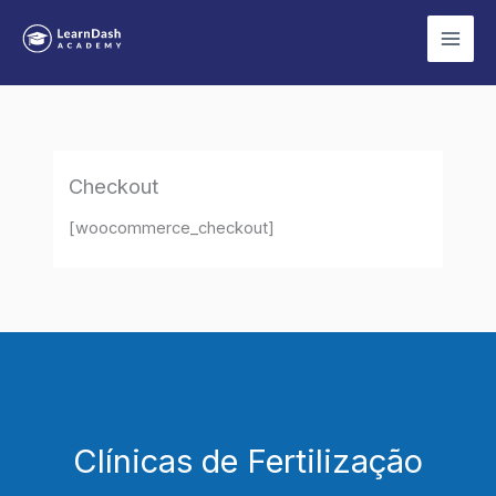
Skip
to
content
Checkout
[woocommerce_checkout]
Clínicas de Fertilização